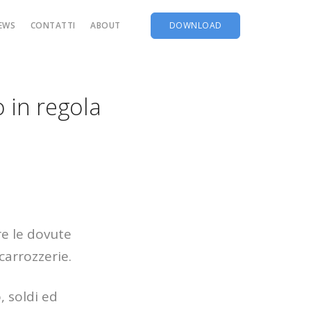
EWS
CONTATTI
ABOUT
DOWNLOAD
 Merci Pericolose
ia Meccanica
 in regola
one
 CTU
SO
re le dovute
carrozzerie.
, soldi ed