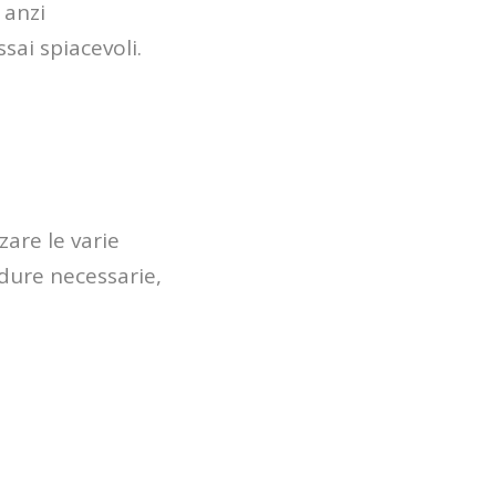
 anzi
ai spiacevoli.
are le varie
edure necessarie,