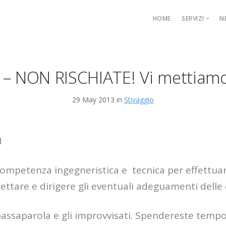
HOME
SERVIZI
N
Trasporto
Ingegner
– NON RISCHIATE! Vi mettiamo
Formazi
Perizie e
29 May 2013 in
Stivaggio
Sistemi I
I
competenza ingegneristica e tecnica per effettua
gettare e dirigere gli eventuali adeguamenti delle 
 passaparola e gli improvvisati. Spendereste tempo